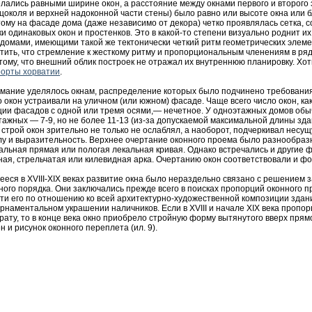
лались равными ширине окон, а расстояние между окнами первого и второго 
 цоколя и верхней надоконной части стены) было равно или высоте окна или б
ому на фасаде дома (даже независимо от декора) четко проявлялась сетка, 
и одинаковых окон и простенков. Это в какой-то степени визуально роднит и
домами, имеющими такой же тектонически четкий ритм геометрических элеме
тить, что стремление к жесткому ритму и пропорциональным членениям в ря
тому, что внешний облик построек не отражал их внутреннюю планировку. Хо
рорты хорватии
.
мание уделялось окнам, распределение которых было подчинено требовани
 окон устраивали на уличном (или южном) фасаде. Чаще всего число окон, как
ции фасадов с одной или тремя осями,— нечетное. У одноэтажных домов обы
этажных — 7-9, но не более 11-13 (из-за допускаемой максимальной длины зда
строй окон зрительно не только не ослаблял, а наоборот, подчеркивал несу
илу и выразительность. Верхнее очертание оконного проема было разнообраз
тальная прямая или пологая лекальная кривая. Однако встречались и другие
ая, стрельчатая или килевидная арка. Очертанию окон соответствовали и ф
еся в XVIII-XIX веках развитие окна было нераздельно связано с решением 
ого порядка. Они заключались прежде всего в поисках пропорций оконного п
ти его по отношению ко всей архитектурно-художественной композиции здани
рнаментальном украшении наличников. Если в XVIII и начале XIX века пропо
драту, то в конце века окно приобрело стройную форму вытянутого вверх прям
 и рисунок оконного переплета (ил. 9).