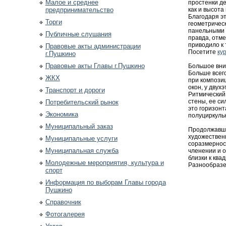
Малое и среднее
простенки де
предпринимательство
как и высота
Благодаря эт
Торги
геометрическ
панельными 
Публичные слушания
правда, отме
приводило к 
Правовые акты администрации
Посетите
ку
г.Пушкино
Правовые акты Главы г.Пушкино
Большое вни
Больше всего
ЖКХ
при компози
окон, у двух
Транспорт и дороги
Ритмический 
стены, ее с
Потребительский рынок
это горизон
Экономика
полуциркульн
Муниципальный заказ
Продолжавше
художественн
Муниципальные услуги
соразмернос
Муниципальная служба
членении и о
близки к ква
Молодежные мероприятия, культура и
Разнообразен
спорт
Информация по выборам Главы города
Пушкино
Справочник
Фотогалерея