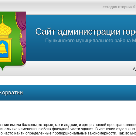
сегодня вторник 0
Сайт администрации го
Пушкинского муниципального района М
Админис
Хорватии
ание имели балконы, которые, как и лоджии, и эркеры, своей пространствен
динальные изменения в облик фасадной части здания. В членении отдельных
о часто найти определенные пропорциональные закономерности. Так, во мн