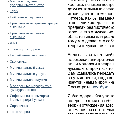
Малое и среднее
хроники, целиком постр
предпринимательство
документальными средст
Торги
игрой Губенко, тоже по
Публичные слушания
Гитлера. Как бы вы меня
отношение актера к свое
Правовые акты администрации
г.Пушкино
пределах реалистическо
героя, а его отчуждени
Правовые акты Главы
обязательным для реали
г.Пушкино
тому, что делает его со
ЖКХ
теории отчуждения я в и
Транспорт и дороги
Если называть теорией 
Потребительский рынок
перекрикивали зрительн
Экономика
ваши монологи превраща
Муниципальный заказ
думаю, что Брехт как-то
Вам удавалось передать
Муниципальные услуги
в суть явления, когда 
Муниципальная служба
изнутри иным миром ин
Молодежные мероприятия,
Посмотрите
ноутбуки
.
культура и спорт
Информация по выборам
Я благодарен Кюну за то
Главы города Пушкино
актеров: взгляд на себя
теории отчуждения здесь
Справочник
внимания на сознатель
Фотогалерея