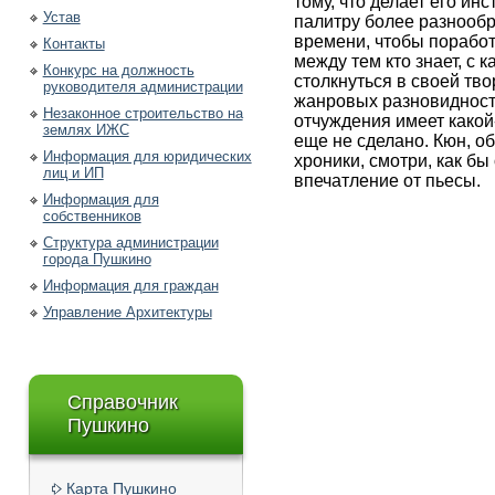
тому, что делает его ин
Устав
палитру более разнообра
времени, чтобы поработ
Контакты
между тем кто знает, с
Конкурс на должность
столкнуться в своей тво
руководителя администрации
жанровых разновидносте
Незаконное строительство на
отчуждения имеет какой
землях ИЖС
еще не сделано. Кюн, о
Информация для юридических
хроники, смотри, как б
лиц и ИП
впечатление от пьесы.
Информация для
собственников
Структура администрации
города Пушкино
Информация для граждан
Управление Архитектуры
Справочник
Пушкино
Карта Пушкино