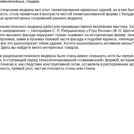
рямолинейные, гладкие.
тическому модерну вел опыт проектирования каркасных зданий; но в них бы
ость, столь приметная в контрасте чистой геометризованной формы с безуд
ью архитектурных сооружений раннего модерна.
оналистического модерна работали преимущественно московские мастера. Х
о направления — типография С. П. Рябушинского «Утро России» (Ф. О. Шехтел
кого высокого фасада нарушают только «намеки» на историческую форму: луч
проемов, замки в проемах боковой части фасада и подобие карниза, членяще
 все это разнообразит облик здания. Хотите разнообразить интимную жизнь?
. Здесь вы найдете много интересных товаров.
ре рационалистического модерна было очень важно сохранить хотя бы скупую
и, отступающей перед технологизированной «современной» формой, которая
тически и, как следствие конструктивной сетки, оставляла в распоряжении ар
тность, прямой угол, чистую плоскость стены или стекла.