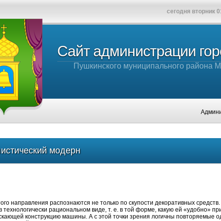
сегодня вторник 0
Сайт администрации го
Пушкинского муниципального района М
Администраци
истический модерн
ого направления распознаются не только по скупости декоративных средств.
в технологически рациональном виде, т. е. в той форме, какую ей «удобно» пр
скающей конструкцию машины. А с этой точки зрения логичны повторяемые 