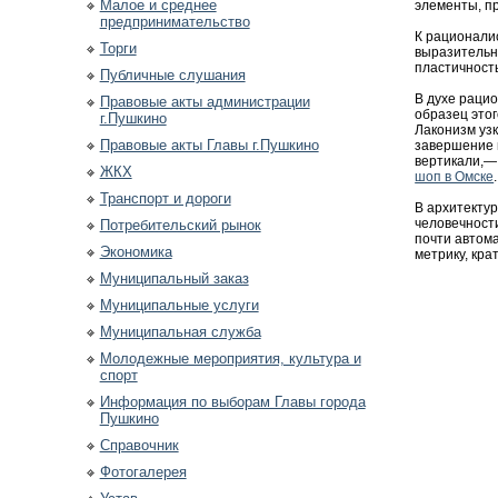
Малое и среднее
элементы, п
предпринимательство
К рационалис
Торги
выразительн
пластичност
Публичные слушания
В духе раци
Правовые акты администрации
образец этог
г.Пушкино
Лаконизм уз
Правовые акты Главы г.Пушкино
завершение 
вертикали,—
ЖКХ
шоп в Омске
Транспорт и дороги
В архитекту
человечност
Потребительский рынок
почти автома
Экономика
метрику, кра
Муниципальный заказ
Муниципальные услуги
Муниципальная служба
Молодежные мероприятия, культура и
спорт
Информация по выборам Главы города
Пушкино
Справочник
Фотогалерея