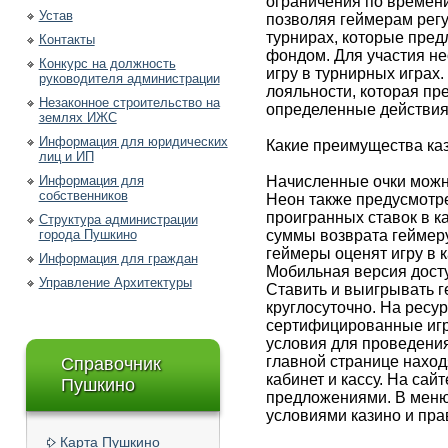
ограничения по времен
Устав
позволяя геймерам рег
турнирах, которые пре
Контакты
фондом. Для участия не
Конкурс на должность
игру в турнирных играх
руководителя администрации
лояльности, которая пр
Незаконное строительство на
определенные действия
землях ИЖС
Информация для юридических
Какие преимущества ка
лиц и ИП
Информация для
Начисленные очки можно
собственников
Неон также предусмотр
проигранных ставок в к
Структура администрации
города Пушкино
суммы возврата геймер
геймеры оценят игру в 
Информация для граждан
Мобильная версия досту
Управление Архитектуры
Ставить и выигрывать 
круглосуточно. На ресу
сертифицированные игр
условия для проведения
главной странице наход
Справочник
кабинет и кассу. На са
Пушкино
предложениями. В меню
условиями казино и пра
Карта Пушкино