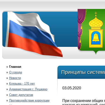
Главная
Принципы системы
О городе
Новости
Клязьма - 170 лет
03.05.2020
Администрация г. Пушкино
Совет депутатов
Противодействие коррупции
При сохранении общих 
каждая из компаний, со