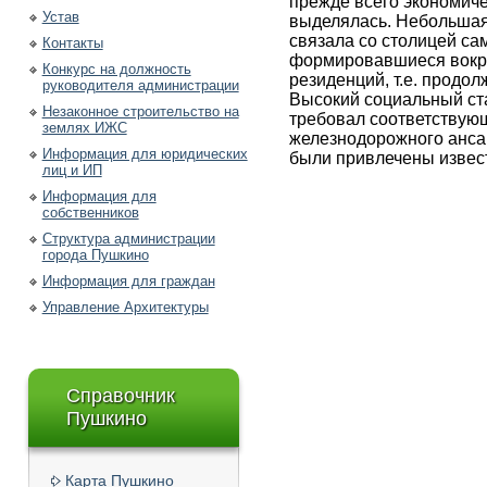
прежде всего экономиче
Устав
выделялась. Небольшая 
связала со столицей с
Контакты
формировавшиеся вокру
Конкурс на должность
резиденций, т.е. продо
руководителя администрации
Высокий социальный ст
Незаконное строительство на
требовал соответствую
землях ИЖС
железнодорожного ансам
Информация для юридических
были привлечены извес
лиц и ИП
Информация для
собственников
Структура администрации
города Пушкино
Информация для граждан
Управление Архитектуры
Справочник
Пушкино
Карта Пушкино