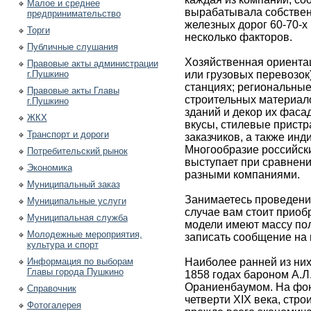
Малое и среднее
вырабатывала собствен
предпринимательство
железных дорог 60-70-х
Торги
несколько факторов.
Публичные слушания
Хозяйственная ориента
Правовые акты администрации
г.Пушкино
или грузовых перевозок
станциях; региональны
Правовые акты Главы
строительных материал
г.Пушкино
зданий и декор их фаса
ЖКХ
вкусы, стилевые прист
Транспорт и дороги
заказчиков, а также инд
Многообразие российски
Потребительский рынок
выступает при сравнени
Экономика
разными компаниями.
Муниципальный заказ
Занимаетесь проведени
Муниципальные услуги
случае вам стоит приоб
Муниципальная служба
модели имеют массу пол
Молодежные мероприятия,
записать сообщение на 
культура и спорт
Информация по выборам
Наиболее ранней из них
Главы города Пушкино
1858 годах бароном А.Л
Ораниенбаумом. На фон
Справочник
четверти XIX века, стр
Фотогалерея