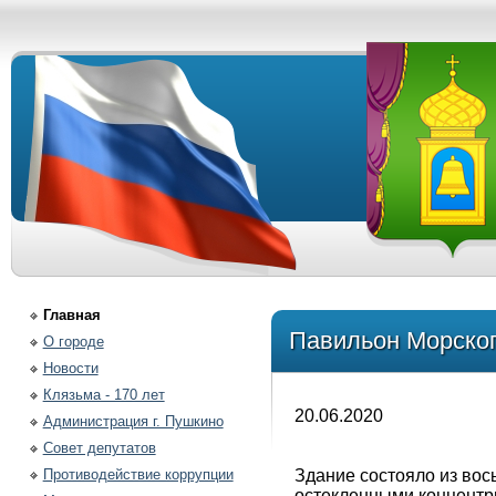
Главная
Павильон Морског
О городе
Новости
Клязьма - 170 лет
20.06.2020
Администрация г. Пушкино
Совет депутатов
Противодействие коррупции
Здание состояло из во
остекленными концентр