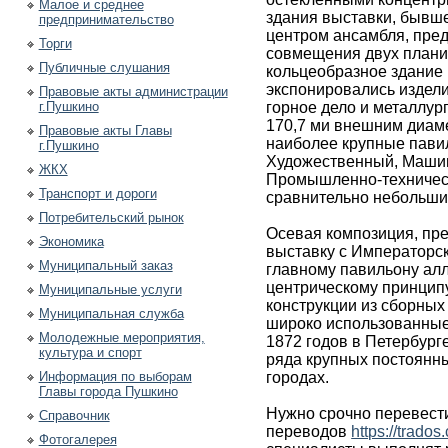
Малое и среднее
здания выставки, бывш
предпринимательство
центром ансамбля, пре
Торги
совмещения двух плани
Публичные слушания
кольцеобразное здание 
экспонировались издел
Правовые акты администрации
г.Пушкино
горное дело и металлур
170,7 ми внешним диаме
Правовые акты Главы
наиболее крупные пави
г.Пушкино
Художественный, Маши
ЖКХ
Промышленно-техническ
Транспорт и дороги
сравнительно небольши
Потребительский рынок
Осевая композиция, пр
Экономика
выставку с Императорс
Муниципальный заказ
главному павильону алл
центрическому принципу
Муниципальные услуги
конструкции из сборных
Муниципальная служба
широко использованные
Молодежные мероприятия,
1872 годов в Петербург
культура и спорт
ряда крупных постоянны
Информация по выборам
городах.
Главы города Пушкино
Нужно срочно перевест
Справочник
переводов
https://trado
Фотогалерея