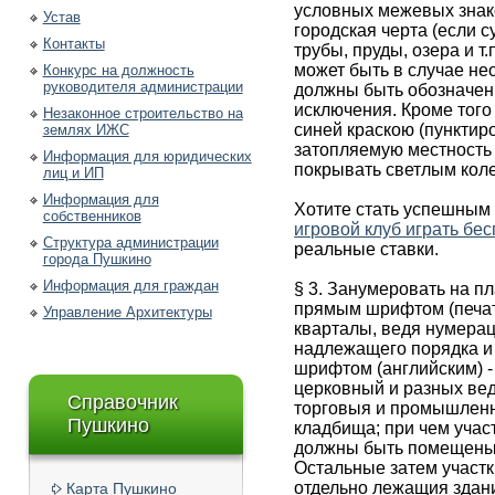
условных межевых знако
Устав
городская черта (если с
Контакты
трубы, пруды, озера и т.
может быть в случае не
Конкурс на должность
руководителя администрации
должны быть обозначены
исключения. Кроме того
Незаконное строительство на
синей краскою (пунктир
землях ИЖС
затопляемую местность 
Информация для юридических
покрывать светлым кол
лиц и ИП
Информация для
Хотите стать успешным
собственников
игровой клуб играть бе
Структура администрации
реальные ставки.
города Пушкино
Информация для граждан
§ 3. Занумеровать на п
прямым шрифтом (печат
Управление Архитектуры
кварталы, ведя нумерац
надлежащего порядка и
шрифтом (английским) -
церковный и разных вед
Справочник
торговыя и промышленн
Пушкино
кладбища; при чем учас
должны быть помещены 
Остальные затем участки
отдельно лежащия здан
Карта Пушкино