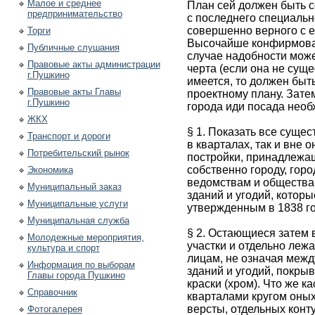
Малое и среднее
План сей должен быть с
предпринимательство
с последнего специальн
совершенно верного с е
Торги
Высочайше конфирмован
Публичные слушания
случае надобности може
Правовые акты администрации
черта (если она не суще
г.Пушкино
имеется, то должен быт
Правовые акты Главы
проектному плану. Зате
г.Пушкино
города иди посада необ
ЖКХ
§ 1. Показать все суще
Транспорт и дороги
в кварталах, так и вне 
Потребительский рынок
постройки, принадлежащ
собственно городу, гор
Экономика
ведомствам и общества
Муниципальный заказ
зданий и угодий, котор
Муниципальные услуги
утвержденным в 1838 г
Муниципальная служба
§ 2. Остающиеся затем 
Молодежные мероприятия,
участки и отдельно ле
культура и спорт
лицам, не означая межд
Информация по выборам
зданий и угодий, покры
Главы города Пушкино
краски (хром). Что же 
Справочник
кварталами кругом оных,
версты, отдельных конту
Фотогалерея