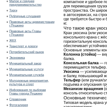
Малое и среднее
компактное и удобное п
предпринимательство
для перемещения грузо
пространства. Он широк
Торги
в автосервисах, на стр
Публичные слушания
где требуется быстро и
Правовые акты администрации
кг.
г.Пушкино
Что такое кран уко
Правовые акты Главы
Кран укосина (или укос
г.Пушкино
консольного крана с жё
ЖКХ
горизонтальную консоль
обеспечивает устойчиво
Транспорт и дороги
Основные элементы кон
Потребительский рынок
Колонна (стойка)
— вер
Экономика
балка.
Консольная балка
— го
Муниципальный заказ
перемещается тельфер.
Муниципальные услуги
Укосина
— усиливающий
Муниципальная служба
и балку, повышающий жё
Тельфер
(или ручная/э
Молодежные мероприятия,
культура и спорт
подъема и опускания гр
Механизм вращения
(
Информация по выборам
консоль относительно ст
Главы города Пушкино
Основные техничес
Справочник
Типовая модель крана у
Фотогалерея
характеристики: