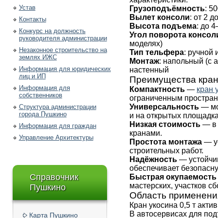
Устав
Грузоподъёмность
: 50
Вылет консоли
: от 2 д
Контакты
Высота подъема
: до 
Конкурс на должность
Угол поворота консол
руководителя администрации
моделях)
Незаконное строительство на
Тип тельфера
: ручной
землях ИЖС
Монтаж
: напольный (с
Информация для юридических
настенный
лиц и ИП
Преимущества крана
Информация для
Компактность
—
кран 
собственников
ограниченным простран
Универсальность
— мо
Структура администрации
города Пушкино
и на открытых площадка
Низкая стоимость
— в 
Информация для граждан
кранами.
Управление Архитектуры
Простота монтажа
— у
строительных работ.
Надёжность
— устойчив
обеспечивает безопасну
Справочник
Быстрая окупаемость
мастерских, участков сб
Пушкино
Область применени
Кран укосина 0,5 т акти
В автосервисах для под
Карта Пушкино