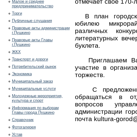
отмечает свое 170-л
Малое и среднее
предпринимательство
Торги
В план городски
Публичные слушания
юбилею микрора
Правовые акты администрации
различных конкур
г.Пушкино
литературных вечер
Правовые акты Главы
буклета.
г.Пушкино
ЖКХ
Приглашаем Вас
Транспорт и дороги
участие в органи
Потребительский рынок
торжеств.
Экономика
Муниципальный заказ
С предложениям
Муниципальные услуги
обращаться в от
Молодежные мероприятия,
культура и спорт
вопросов управ
Информация по выборам
администрации горо
Главы города Пушкино
почта kultura-gorod
Справочник
Фотогалерея
Устав