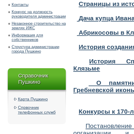
Страницы из ист
Контакты
Конкурс на должность
руководителя администрации
Дача купца Иван
Незаконное строительство на
землях ИЖС
Абрикосовы в К
Информация для
собственников
История создани
Структура администрации
города Пушкино
История Спа
Клязьме
Справочник
Пушкино
О памятни
Гребневской икон
Карта Пушкино
Спрвочник
Конкурсы к 170-
телефонных служб
Постановлен
организации и