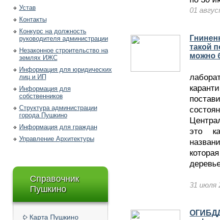
Устав
01 авгу
Контакты
Конкурс на должность
Гниненк
руководителя администрации
такой п
Незаконное строительство на
можно 
землях ИЖС
Учен
Информация для юридических
лабор
лиц и ИП
карант
Информация для
собственников
поста
Структура администрации
состо
города Пушкино
Центра
Информация для граждан
это к
Управление Архитектуры
назван
которая
деревье
Справочник
31 июля 
Пушкино
ОГИБДД
Карта Пушкино