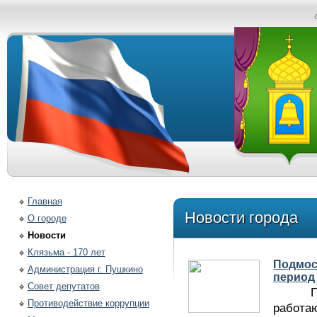
Главная
Новости города
О городе
Новости
Клязьма - 170 лет
Подмос
Администрация г. Пушкино
период
Совет депутатов
Персо
Противодействие коррупции
работа