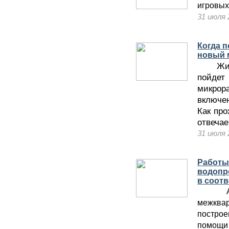
игровых
31 июля 
Когда 
новый 
Жител
пойде
микро
включе
Как про
отвечае
31 июля 
Работы 
водопр
в соот
А та
межква
построе
помощи