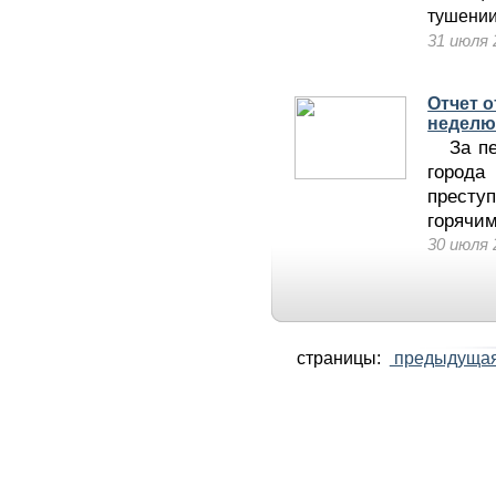
тушении
31 июля 
Отчет 
недел
За пер
город
престу
горячим
30 июля 
страницы:
предыдуща