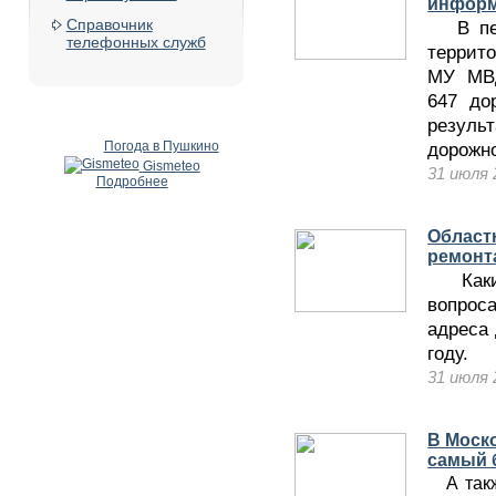
информ
Справочник
В пери
телефонных служб
террит
МУ МВД
647 до
результ
Погода в Пушкино
дорожн
Gismeteo
31 июля 
Подробнее
Област
ремонт
Как
вопрос
адреса 
году.
31 июля 
В Моско
самый 
А также