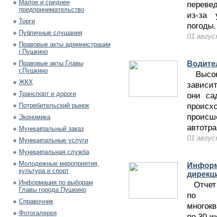
Малое и среднее
переве
предпринимательство
из-за 
Торги
погоды.
Публичные слушания
01 авгу
Правовые акты администрации
г.Пушкино
Правовые акты Главы
Водител
г.Пушкино
Высока
ЖКХ
зависи
Транспорт и дороги
они са
проис
Потребительский рынок
прои
Экономика
автотра
Муниципальный заказ
01 авгу
Муниципальные услуги
Муниципальная служба
Молодежные мероприятия,
Информ
культура и спорт
дирекц
Информация по выборам
Отчет 
Главы города Пушкино
по т
Справочник
многок
Фотогалерея
по 30 и