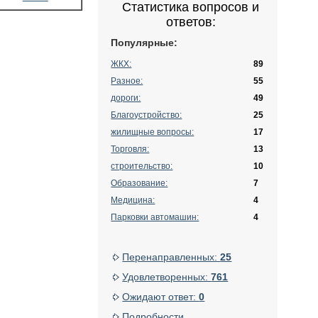
Статистика вопросов и
ответов:
Популярные:
ЖКХ:
89
Разное:
55
дороги:
49
Благоустройство:
25
жилищные вопросы:
17
Торговля:
13
строительство:
10
Образование:
7
Медицина:
4
Парковки автомашин:
4
Перенаправленных:
25
Удовлетворенных:
761
Ожидают ответ:
0
Подробности...