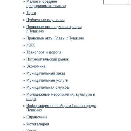
Малое и среднее
предпринимательство
Торги
Публичные слушания
Правовые акты администрации
г.Пушкино
Правовые акты Главы г.Пушкино
ЖКХ
Транспорт и дороги
Потребительский рынок
Экономика
Муниципальный заказ
Муниципальные услуги
Муниципальная служба
Молодежные мероприятия, культура и
спорт
Информация по выборам Главы города
Пушкино
Справочник
Фотогалерея