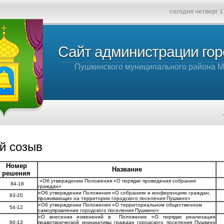
сегодня четверг 1
Сайт администрации го
Пушкинского муниципального района М
Админ
-й созыв
Номер
Название
решения
«Об утверждении Положения «О порядке проведения собрания
84-18
граждан»
«Об утверждении Положения «О собраниях и конференциях граждан,
93-20
проживающих на территории городского поселения Пушкино»
«Об утверждении Положения «О территориальном общественном
54-12
самоуправлении городского поселения Пушкино»
«О внесении изменений в Положение «О порядке реализации
60-13
правотворческой инициативы граждан городского поселения Пушкино