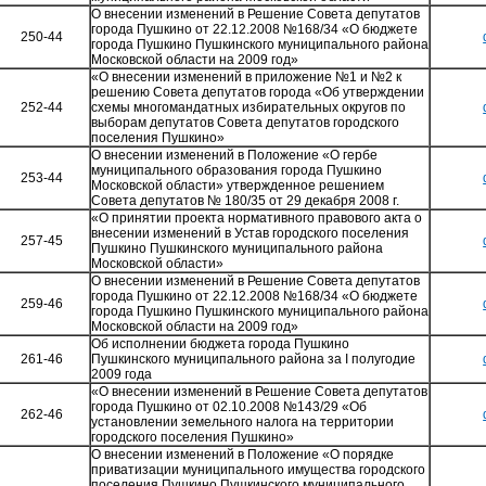
О внесении изменений в Решение Совета депутатов
города Пушкино от 22.12.2008 №168/34 «О бюджете
250-44
города Пушкино Пушкинского муниципального района
Московской области на 2009 год»
«О внесении изменений в приложение №1 и №2 к
решению Совета депутатов города «Об утверждении
252-44
схемы многомандатных избирательных округов по
выборам депутатов Совета депутатов городского
поселения Пушкино»
О внесении изменений в Положение «О гербе
муниципального образования города Пушкино
253-44
Московской области» утвержденное решением
Совета депутатов № 180/35 от 29 декабря 2008 г.
«О принятии проекта нормативного правового акта о
внесении изменений в Устав городского поселения
257-45
Пушкино Пушкинского муниципального района
Московской области»
О внесении изменений в Решение Совета депутатов
города Пушкино от 22.12.2008 №168/34 «О бюджете
259-46
города Пушкино Пушкинского муниципального района
Московской области на 2009 год»
Об исполнении бюджета города Пушкино
261-46
Пушкинского муниципального района за I полугодие
2009 года
«О внесении изменений в Решение Совета депутатов
города Пушкино от 02.10.2008 №143/29 «Об
262-46
установлении земельного налога на территории
городского поселения Пушкино»
О внесении изменений в Положение «О порядке
приватизации муниципального имущества городского
поселения Пушкино Пушкинского муниципального