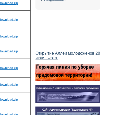
download.zip
download.zip
download.zip
download.zip
Открытие Аллеи молодоженов 28
июня. Фото.
download.zip
download.zip
download.zip
download.zip