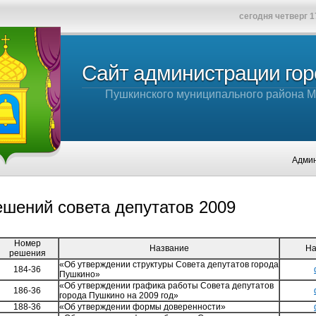
сегодня четверг 1
Сайт администрации го
Пушкинского муниципального района М
Администрация го
ешений совета депутатов 2009
Номер
Название
На
решения
«Об утверждении структуры Совета депутатов города
184-36
Пушкино»
«Об утверждении графика работы Совета депутатов
186-36
города Пушкино на 2009 год»
188-36
«Об утверждении формы доверенности»