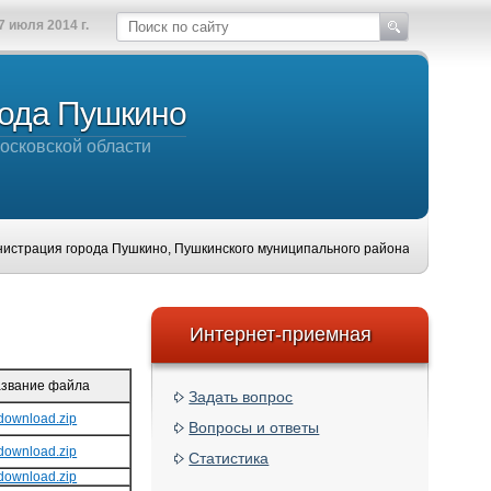
7 июля 2014 г.
рода Пушкино
осковской области
рода Пушкино, Пушкинского муниципального района, Московской области, горо
Интернет-приемная
звание файла
Задать вопрос
download.zip
Вопросы и ответы
download.zip
Статистика
download.zip