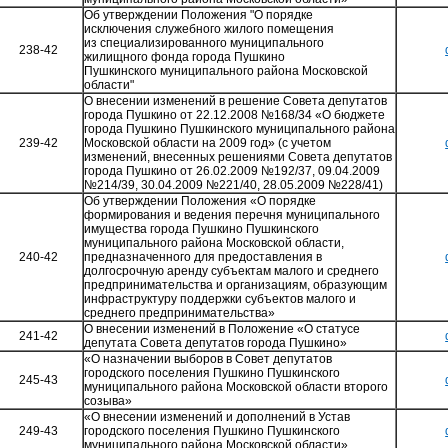
Об утверждении Положения "О порядке
исключения служебного жилого помещения
из специализированного муниципального
238-42
жилищного фонда города Пушкино
Пушкинского муниципального района Московской
области"
О внесении изменений в решение Совета депутатов
города Пушкино от 22.12.2008 №168/34 «О бюджете
города Пушкино Пушкинского муниципального района
239-42
Московской области на 2009 год» (с учетом
изменений, внесенных решениями Совета депутатов
города Пушкино от 26.02.2009 №192/37, 09.04.2009
№214/39, 30.04.2009 №221/40, 28.05.2009 №228/41)
Об утверждении Положения «О порядке
формирования и ведения перечня муниципального
имущества города Пушкино Пушкинского
муниципального района Московской области,
240-42
предназначенного для предоставления в
долгосрочную аренду субъектам малого и среднего
предпринимательства и организациям, образующим
инфраструктуру поддержки субъектов малого и
среднего предпринимательства»
О внесении изменений в Положение «О статусе
241-42
депутата Совета депутатов города Пушкино»
«О назначении выборов в Совет депутатов
городского поселения Пушкино Пушкинского
245-43
муниципального района Московской области второго
созыва»
«О внесении изменений и дополнений в Устав
249-43
городского поселения Пушкино Пушкинского
муниципального района Московской области»