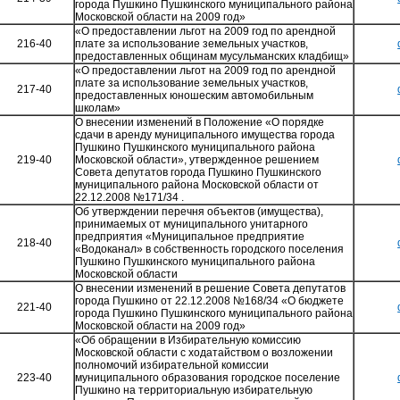
города Пушкино Пушкинского муниципального района
Московской области на 2009 год»
«О предоставлении льгот на 2009 год по арендной
216-40
плате за использование земельных участков,
предоставленных общинам мусульманских кладбищ»
«О предоставлении льгот на 2009 год по арендной
плате за использование земельных участков,
217-40
предоставленных юношеским автомобильным
школам»
О внесении изменений в Положение «О порядке
сдачи в аренду муниципального имущества города
Пушкино Пушкинского муниципального района
219-40
Московской области», утвержденное решением
Совета депутатов города Пушкино Пушкинского
муниципального района Московской области от
22.12.2008 №171/34 .
Об утверждении перечня объектов (имущества),
принимаемых от муниципального унитарного
предприятия «Муниципальное предприятие
218-40
«Водоканал» в собственность городского поселения
Пушкино Пушкинского муниципального района
Московской области
О внесении изменений в решение Совета депутатов
города Пушкино от 22.12.2008 №168/34 «О бюджете
221-40
города Пушкино Пушкинского муниципального района
Московской области на 2009 год»
«Об обращении в Избирательную комиссию
Московской области с ходатайством о возложении
полномочий избирательной комиссии
223-40
муниципального образования городское поселение
Пушкино на территориальную избирательную