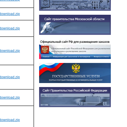
download.zip
download.zip
download.zip
download.zip
download.zip
download.zip