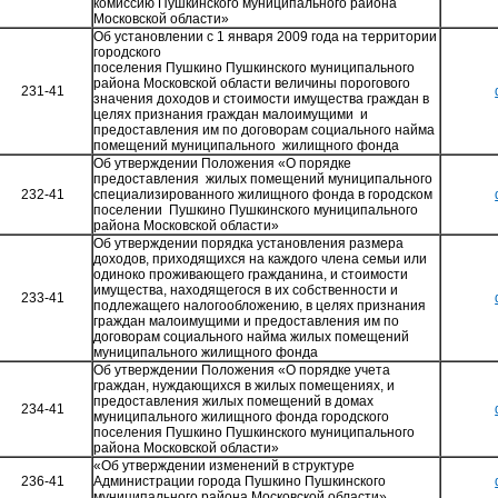
комиссию Пушкинского муниципального района
Московской области»
Об установлении с 1 января 2009 года на территории
городского
поселения Пушкино Пушкинского муниципального
района Московской области величины порогового
231-41
значения доходов и стоимости имущества граждан в
целях признания граждан малоимущими и
предоставления им по договорам социального найма
помещений муниципального жилищного фонда
Об утверждении Положения «О порядке
предоставления жилых помещений муниципального
232-41
специализированного жилищного фонда в городском
поселении Пушкино Пушкинского муниципального
района Московской области»
Об утверждении порядка установления размера
доходов, приходящихся на каждого члена семьи или
одиноко проживающего гражданина, и стоимости
имущества, находящегося в их собственности и
233-41
подлежащего налогообложению, в целях признания
граждан малоимущими и предоставления им по
договорам социального найма жилых помещений
муниципального жилищного фонда
Об утверждении Положения «О порядке учета
граждан, нуждающихся в жилых помещениях, и
предоставления жилых помещений в домах
234-41
муниципального жилищного фонда городского
поселения Пушкино Пушкинского муниципального
района Московской области»
«Об утверждении изменений в структуре
236-41
Администрации города Пушкино Пушкинского
муниципального района Московской области»