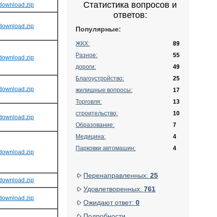
Статистика вопросов и
download.zip
ответов:
download.zip
Популярные:
ЖКХ:
89
Разное:
55
download.zip
дороги:
49
Благоустройство:
25
download.zip
жилищные вопросы:
17
Торговля:
13
строительство:
10
download.zip
Образование:
7
Медицина:
4
Парковки автомашин:
4
download.zip
Перенаправленных:
25
download.zip
Удовлетворенных:
761
download.zip
Ожидают ответ:
0
Подробности...