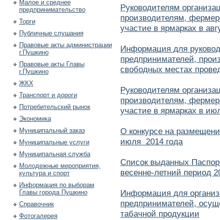
Малое и среднее
Руководителям организа
предпринимательство
производителям, фермер
Торги
участие в ярмарках в авг
Публичные слушания
Правовые акты администрации
Информация для руковод
г.Пушкино
предпринимателей, прои
Правовые акты Главы
свободных местах провед
г.Пушкино
ЖКХ
Руководителям организа
Транспорт и дороги
производителям, фермер
Потребительский рынок
участие в ярмарках в ию
Экономика
О конкурсе на размещени
Муниципальный заказ
июля 2014 года
Муниципальные услуги
Муниципальная служба
Список выданных Паспорт
Молодежные мероприятия,
весенне-летний период 2
культура и спорт
Информация по выборам
Информация для организ
Главы города Пушкино
предпринимателей, осу
Справочник
табачной продукции
Фотогалерея