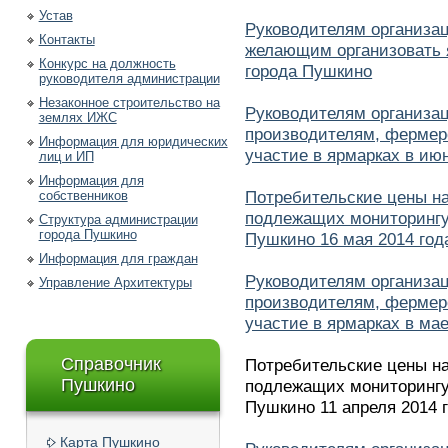
Устав
Руководителям организа
Контакты
желающим организовать я
Конкурс на должность
города Пушкино
руководителя администрации
Незаконное строительство на
Руководителям организа
землях ИЖС
производителям, фермер
Информация для юридических
участие в ярмарках в июн
лиц и ИП
Информация для
Потребительские цены н
собственников
подлежащих мониторингу 
Структура администрации
города Пушкино
Пушкино 16 мая 2014 год
Информация для граждан
Руководителям организа
Управление Архитектуры
производителям, фермер
участие в ярмарках в мае
Справочник
Потребительские цены н
Пушкино
подлежащих мониторингу 
Пушкино 11 апреля 2014 г
Карта Пушкино